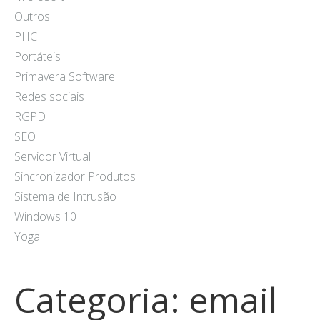
Outros
PHC
Portáteis
Primavera Software
Redes sociais
RGPD
SEO
Servidor Virtual
Sincronizador Produtos
Sistema de Intrusão
Windows 10
Yoga
Categoria:
email