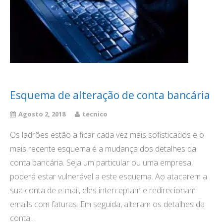
Esquema de alteração de conta bancária
Agosto 2, 2018
tecnico
Os ladrões estão a ficar cada vez mais sofisticados e o
mais recente esquema é a mudança dos detalhes da
conta bancária. Seja um particular ou uma empresa,
poderá estar vulnerável a este esquema. Ao atacarem a
sua conta de e-mail, eles interceptam e redirecionam
emails com faturas. Em seguida, alteram os detalhes da
conta…